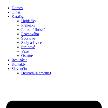
Domov
O nás
Katalóg
Hojdačky
Preliezky
Prírodné ihriská
Rovnováha
Športové
Stoly a lavice
Strunové
Veže
Ostatné
Realizácie
Kontakty
Slovenčina
Deutsch
(
Nemčina
)