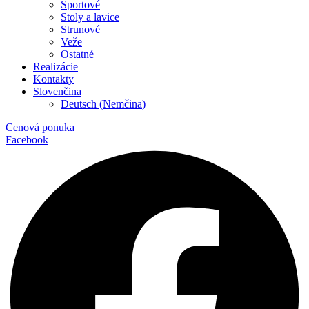
Športové
Stoly a lavice
Strunové
Veže
Ostatné
Realizácie
Kontakty
Slovenčina
Deutsch
(
Nemčina
)
Cenová ponuka
Facebook