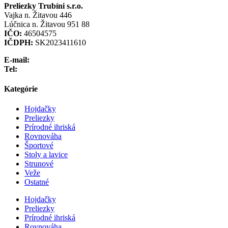
Preliezky Trubíni s.r.o.
Vajka n. Žitavou 446
Lúčnica n. Žitavou 951 88
IČO:
46504575
IČDPH:
SK2023411610
E-mail:
info@preliezka.sk
Tel:
+421 949 683 283
Kategórie
Hojdačky
Preliezky
Prírodné ihriská
Rovnováha
Športové
Stoly a lavice
Strunové
Veže
Ostatné
Hojdačky
Preliezky
Prírodné ihriská
Rovnováha