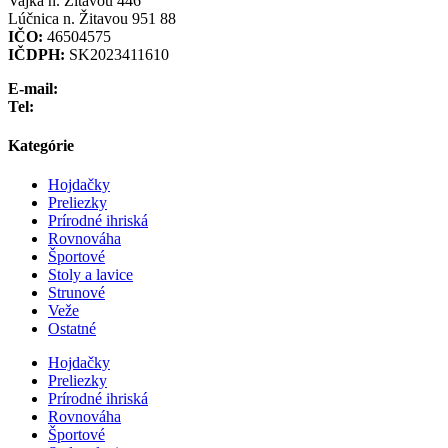
Vajka n. Žitavou 446
Lúčnica n. Žitavou 951 88
IČO:
46504575
IČDPH:
SK2023411610
E-mail:
info@preliezka.sk
Tel:
+421 949 683 283
Kategórie
Hojdačky
Preliezky
Prírodné ihriská
Rovnováha
Športové
Stoly a lavice
Strunové
Veže
Ostatné
Hojdačky
Preliezky
Prírodné ihriská
Rovnováha
Športové