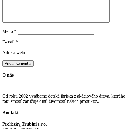
Meno
*
E-mail
*
Adresa webu
O nás
Od roku 2002 vyrábame detské ihriská z akáciového dreva, ktorého
robustnosť zaručuje dlhú životnosť našich produktov.
Kontakt
Preliezky Trubíni s.r.o.