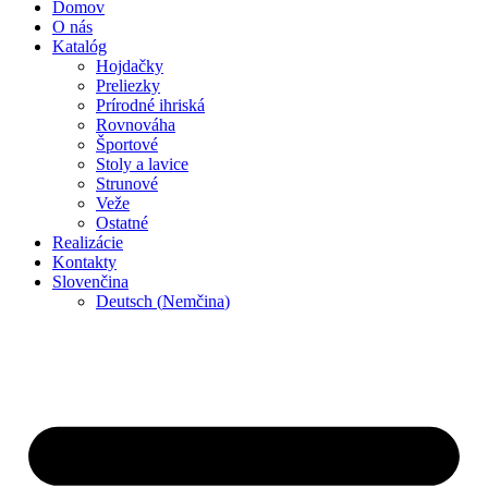
Domov
O nás
Katalóg
Hojdačky
Preliezky
Prírodné ihriská
Rovnováha
Športové
Stoly a lavice
Strunové
Veže
Ostatné
Realizácie
Kontakty
Slovenčina
Deutsch
(
Nemčina
)