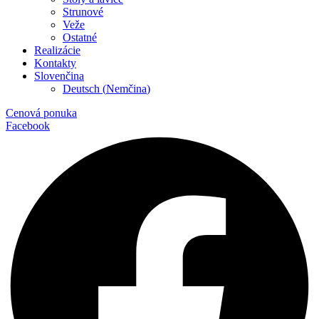
Strunové
Veže
Ostatné
Realizácie
Kontakty
Slovenčina
Deutsch
(
Nemčina
)
Cenová ponuka
Facebook