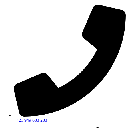
Preskočiť
na
obsah
+421 949 683 283