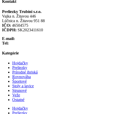
Kontakt
Preliezky Trubíni s.r.o.
Vajka n. Žitavou 446
Lúčnica n. Žitavou 951 88
IČO:
46504575
IČDPH:
SK2023411610
E-mail:
info@preliezka.sk
Tel:
+421 949 683 283
Kategórie
Hojdačky
Preliezky
Prírodné ihriská
Rovnováha
Športové
Stoly a lavice
Strunové
Veže
Ostatné
Hojdačky
Preliezky