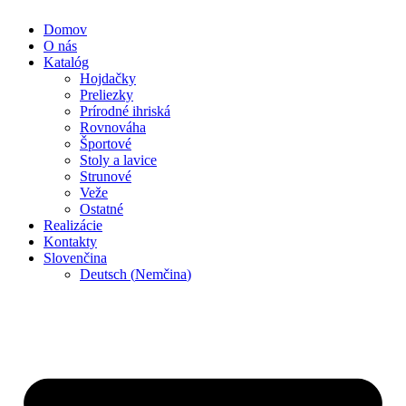
Domov
O nás
Katalóg
Hojdačky
Preliezky
Prírodné ihriská
Rovnováha
Športové
Stoly a lavice
Strunové
Veže
Ostatné
Realizácie
Kontakty
Slovenčina
Deutsch
(
Nemčina
)