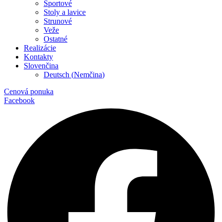
Športové
Stoly a lavice
Strunové
Veže
Ostatné
Realizácie
Kontakty
Slovenčina
Deutsch
(
Nemčina
)
Cenová ponuka
Facebook