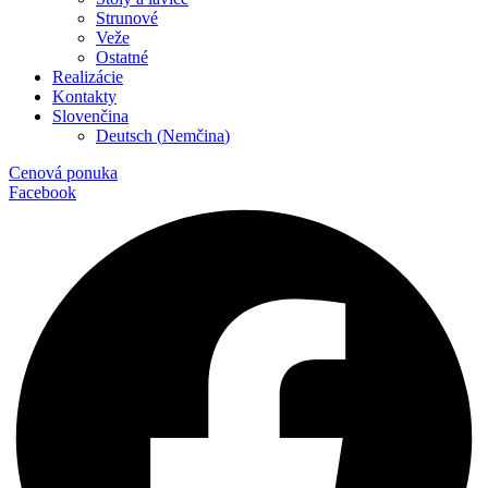
Strunové
Veže
Ostatné
Realizácie
Kontakty
Slovenčina
Deutsch
(
Nemčina
)
Cenová ponuka
Facebook