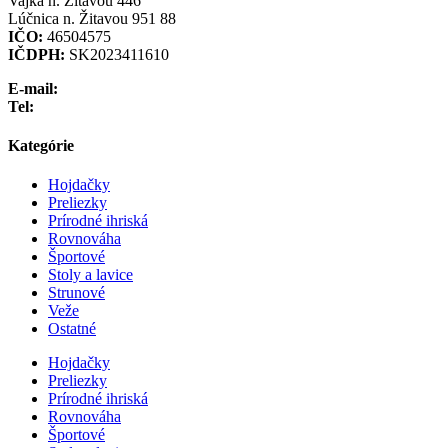
Vajka n. Žitavou 446
Lúčnica n. Žitavou 951 88
IČO:
46504575
IČDPH:
SK2023411610
E-mail:
info@preliezka.sk
Tel:
+421 949 683 283
Kategórie
Hojdačky
Preliezky
Prírodné ihriská
Rovnováha
Športové
Stoly a lavice
Strunové
Veže
Ostatné
Hojdačky
Preliezky
Prírodné ihriská
Rovnováha
Športové