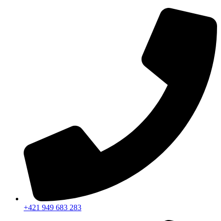
Preskočiť
na
obsah
+421 949 683 283