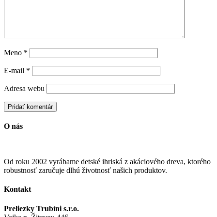
Meno
*
E-mail
*
Adresa webu
O nás
Od roku 2002 vyrábame detské ihriská z akáciového dreva, ktorého
robustnosť zaručuje dlhú životnosť našich produktov.
Kontakt
Preliezky Trubíni s.r.o.