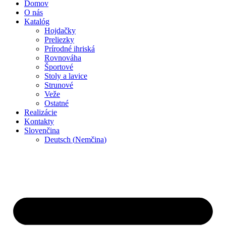
Domov
O nás
Katalóg
Hojdačky
Preliezky
Prírodné ihriská
Rovnováha
Športové
Stoly a lavice
Strunové
Veže
Ostatné
Realizácie
Kontakty
Slovenčina
Deutsch
(
Nemčina
)