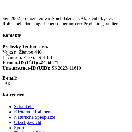
Seit 2002 produzieren wir Spielplätze aus Akazienholz, dessen
Robustheit eine lange Lebensdauer unserer Produkte garantiert.
Kontakte
Preliezky Trubíni s.r.o.
Vajka n. Žitavou 446
Lúčnica n. Žitavou 951 88
Firmen-ID (IČO):
46504575
Umsatzsteuer-ID (UID):
SK2023411610
E-mail:
info@preliezka.sk
Tel:
+421 949 683 283
Kategorien
Schaukeln
Kletternde Rahmen
Natürliche Spielplätze
Gleichgewicht
Sport