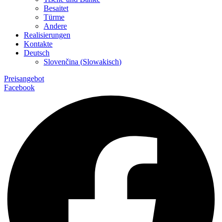
Besaitet
Türme
Andere
Realisierungen
Kontakte
Deutsch
Slovenčina
(
Slowakisch
)
Preisangebot
Facebook