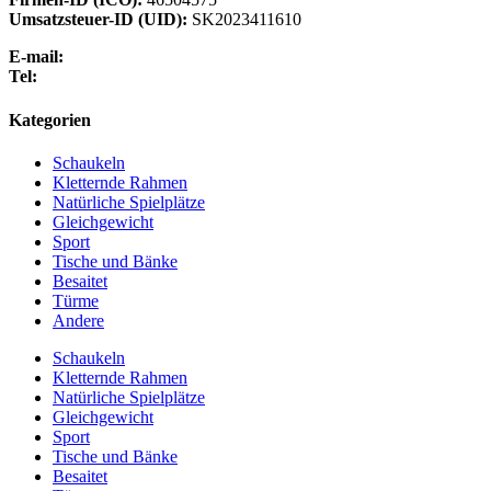
Umsatzsteuer-ID (UID):
SK2023411610
E-mail:
info@preliezka.sk
Tel:
+421 949 683 283
Kategorien
Schaukeln
Kletternde Rahmen
Natürliche Spielplätze
Gleichgewicht
Sport
Tische und Bänke
Besaitet
Türme
Andere
Schaukeln
Kletternde Rahmen
Natürliche Spielplätze
Gleichgewicht
Sport
Tische und Bänke
Besaitet