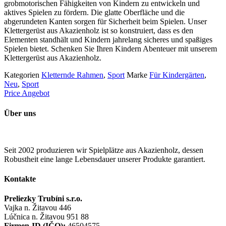
grobmotorischen Fähigkeiten von Kindern zu entwickeln und
aktives Spielen zu fördern. Die glatte Oberfläche und die
abgerundeten Kanten sorgen für Sicherheit beim Spielen. Unser
Klettergerüst aus Akazienholz ist so konstruiert, dass es den
Elementen standhält und Kindern jahrelang sicheres und spaßiges
Spielen bietet. Schenken Sie Ihren Kindern Abenteuer mit unserem
Klettergerüst aus Akazienholz.
Kategorien
Kletternde Rahmen
,
Sport
Marke
Für Kindergärten
,
Neu
,
Sport
Price Angebot
Über uns
Seit 2002 produzieren wir Spielplätze aus Akazienholz, dessen
Robustheit eine lange Lebensdauer unserer Produkte garantiert.
Kontakte
Preliezky Trubíni s.r.o.
Vajka n. Žitavou 446
Lúčnica n. Žitavou 951 88
Firmen-ID (IČO):
46504575