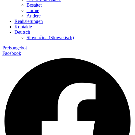
Besaitet
Türme
Andere
Realisierungen
Kontakte
Deutsch
Slovenčina
(
Slowakisch
)
Preisangebot
Facebook