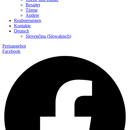
Besaitet
Türme
Andere
Realisierungen
Kontakte
Deutsch
Slovenčina
(
Slowakisch
)
Preisangebot
Facebook