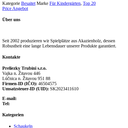
Kategorie
Besaitet
Marke
Für Kindergärten
,
Top 20
Price Angebot
Über uns
Seit 2002 produzieren wir Spielplätze aus Akazienholz, dessen
Robustheit eine lange Lebensdauer unserer Produkte garantiert.
Kontakte
Preliezky Trubíni s.r.o.
Vajka n. Žitavou 446
Lúčnica n. Žitavou 951 88
Firmen-ID (IČO):
46504575
Umsatzsteuer-ID (UID):
SK2023411610
E-mail:
info@preliezka.sk
Tel:
+421 949 683 283
Kategorien
Schaukeln