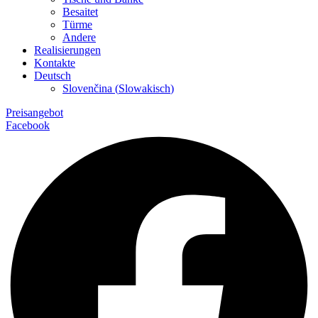
Besaitet
Türme
Andere
Realisierungen
Kontakte
Deutsch
Slovenčina
(
Slowakisch
)
Preisangebot
Facebook