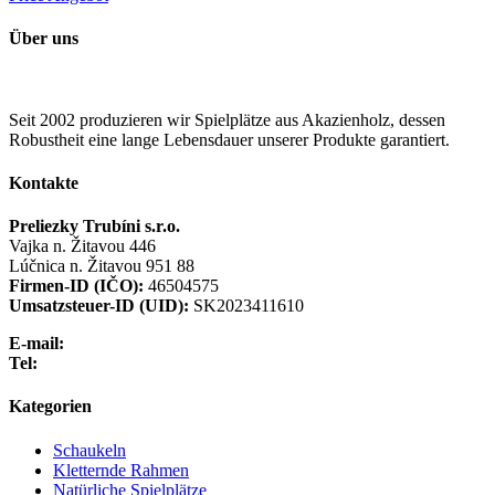
Über uns
Seit 2002 produzieren wir Spielplätze aus Akazienholz, dessen
Robustheit eine lange Lebensdauer unserer Produkte garantiert.
Kontakte
Preliezky Trubíni s.r.o.
Vajka n. Žitavou 446
Lúčnica n. Žitavou 951 88
Firmen-ID (IČO):
46504575
Umsatzsteuer-ID (UID):
SK2023411610
E-mail:
info@preliezka.sk
Tel:
+421 949 683 283
Kategorien
Schaukeln
Kletternde Rahmen
Natürliche Spielplätze