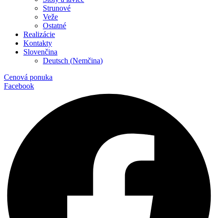
Strunové
Veže
Ostatné
Realizácie
Kontakty
Slovenčina
Deutsch
(
Nemčina
)
Cenová ponuka
Facebook