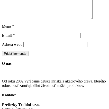
Meno
*
E-mail
*
Adresa webu
O nás
Od roku 2002 vyrábame detské ihriská z akáciového dreva, ktorého
robustnosť zaručuje dlhú životnosť našich produktov.
Kontakt
Preliezky Trubíni s.r.o.