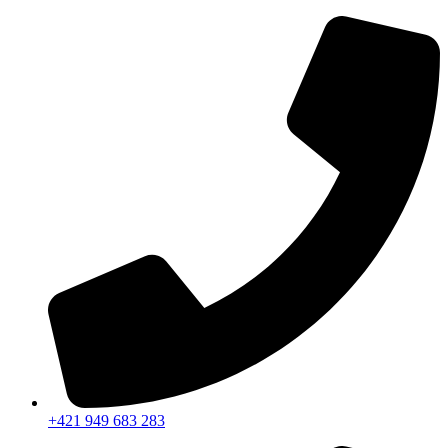
Preskočiť
na
obsah
+421 949 683 283