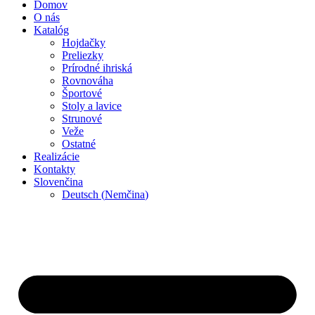
Domov
O nás
Katalóg
Hojdačky
Preliezky
Prírodné ihriská
Rovnováha
Športové
Stoly a lavice
Strunové
Veže
Ostatné
Realizácie
Kontakty
Slovenčina
Deutsch
(
Nemčina
)