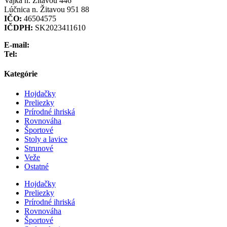
Vajka n. Žitavou 446
Lúčnica n. Žitavou 951 88
IČO:
46504575
IČDPH:
SK2023411610
E-mail:
info@preliezka.sk
Tel:
+421 949 683 283
Kategórie
Hojdačky
Preliezky
Prírodné ihriská
Rovnováha
Športové
Stoly a lavice
Strunové
Veže
Ostatné
Hojdačky
Preliezky
Prírodné ihriská
Rovnováha
Športové