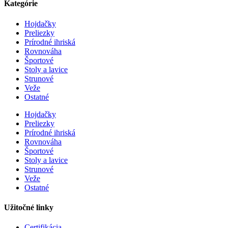
Kategórie
Hojdačky
Preliezky
Prírodné ihriská
Rovnováha
Športové
Stoly a lavice
Strunové
Veže
Ostatné
Hojdačky
Preliezky
Prírodné ihriská
Rovnováha
Športové
Stoly a lavice
Strunové
Veže
Ostatné
Užitočné linky
Certifikácia