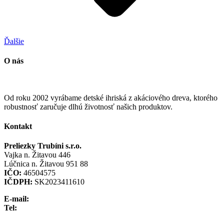
Ďalšie
O nás
Od roku 2002 vyrábame detské ihriská z akáciového dreva, ktorého
robustnosť zaručuje dlhú životnosť našich produktov.
Kontakt
Preliezky Trubíni s.r.o.
Vajka n. Žitavou 446
Lúčnica n. Žitavou 951 88
IČO:
46504575
IČDPH:
SK2023411610
E-mail:
info@preliezka.sk
Tel:
+421 949 683 283