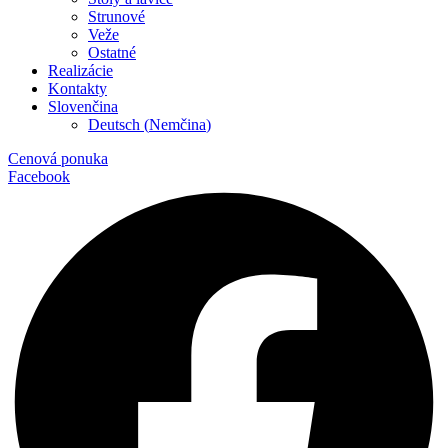
Strunové
Veže
Ostatné
Realizácie
Kontakty
Slovenčina
Deutsch
(
Nemčina
)
Cenová ponuka
Facebook