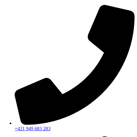
Preskočiť
na
obsah
+421 949 683 283