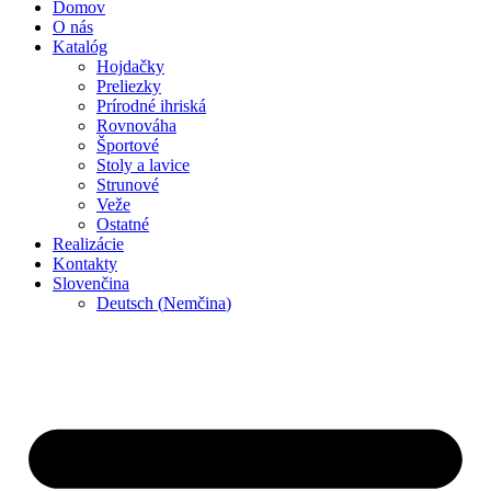
Domov
O nás
Katalóg
Hojdačky
Preliezky
Prírodné ihriská
Rovnováha
Športové
Stoly a lavice
Strunové
Veže
Ostatné
Realizácie
Kontakty
Slovenčina
Deutsch
(
Nemčina
)