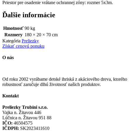
Priestor pre osadenie vrátane ochrannej zóny: rozmer 5x3m.
Ďalšie informácie
Hmotnosť
90 kg
Rozmery
180 × 20 × 70 cm
Kategória
Preliezky
Získať cenovú ponuku
O nás
Od roku 2002 vyrábame detské ihriská z akáciového dreva, ktorého
robustnosť zaručuje dlhú životnosť našich produktov.
Kontakt
Preliezky Trubíni s.r.o.
Vajka n. Žitavou 446
Lúčnica n. Žitavou 951 88
IČO:
46504575
IČDPH:
SK2023411610